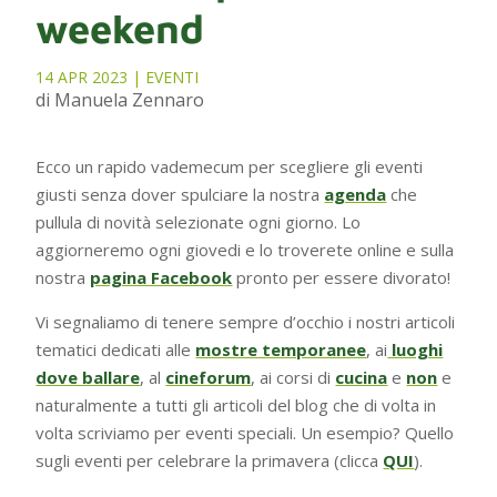
weekend
14 APR 2023
|
EVENTI
di Manuela Zennaro
Ecco un rapido vademecum per scegliere gli eventi
giusti senza dover spulciare la nostra
agenda
che
pullula di novità selezionate ogni giorno. Lo
aggiorneremo ogni giovedi e lo troverete online e sulla
nostra
pagina Facebook
pronto per essere divorato!
Vi segnaliamo di tenere sempre d’occhio i nostri articoli
tematici dedicati alle
mostre temporanee
, ai
luoghi
dove ballare
, al
cineforum
, ai corsi di
cucina
e
non
e
naturalmente a tutti gli articoli del blog che di volta in
volta scriviamo per eventi speciali. Un esempio? Quello
sugli eventi per celebrare la primavera (clicca
QUI
).