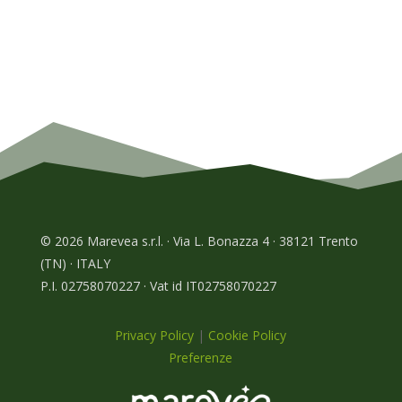
© 2026 Marevea s.r.l. · Via L. Bonazza 4 · 38121 Trento
(TN) · ITALY
P.I. 02758070227 · Vat id IT02758070227
Privacy Policy
|
Cookie Policy
Preferenze