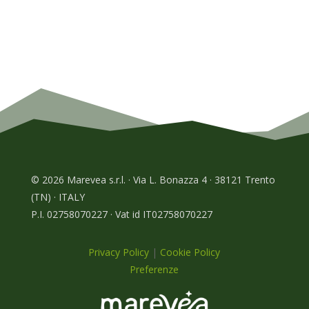
© 2026 Marevea s.r.l. · Via L. Bonazza 4 · 38121 Trento
(TN) · ITALY
P.I. 02758070227 · Vat id IT02758070227
Privacy Policy
|
Cookie Policy
Preferenze