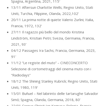
Spagna, Argentina, 2021, 115′
13/11 Aftersun Charlotte Wells; Regno Unito, Stati
Uniti, Turchia, Filippine, Olanda, 2022,102’
20/11 La prima notte di quiete Valerio Zurlini; Italia,
Francia, 1972, 132’
27/11 Il ragazzo più bello del mondo Kristina
Lindström, Kristian Petri; Svezia, Germania, Francia,
2021, 93’
04/12 Passages Ira Sachs; Francia, Germania, 2023,
91’
11/12 “Le registe del muto” – CINECONCERTO
Selezione di cortometraggi del cinema muto con i
“Radiodays”
18/12 The Shining Stanley Kubrick; Regno Unito, Stati
Uniti, 1980, 119’
15/01 Buñuel – Nel labirinto delle tartarughe Salvador
Simó; Spagna, Olanda, Germania, 2018, 80’
22/01 Corpus Christi Jan Komasa; Polonia, Francia,