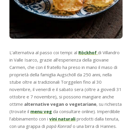
L’alternativa al passo coi tempi: al
R
ö
ckhof
di Villandro
in Valle Isarco, grazie all’esperienza della giovane
Carmen, che con il fratello ha preso in mano il maso di
proprietà della famiglia Augschöll da 250 anni, nella
stube oltre ai tradizionali Torggelen fino al 30
novembre, il venerdì e il sabato sera (oltre a giovedì 31
ottobre e 7 novembre), si possono mangiare anche
ottime
alternative vegan o vegetariane
, su richiesta
(trovate il
menu veg
da consultare online). Imperdibile
l’abbinamento con i
vini naturali
prodotti dalla tenuta,
con una grappa di
papà Konrad
o una birra di Hannes.