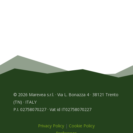
© 2026 Marevea s.r.l. · Via L. Bonazza 4 · 38121 Trento
(TN) · ITALY
P.I. 02758070227 · Vat id IT02758070227
Privacy Policy
|
Cookie Policy