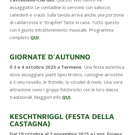
assaggiato! Le contadine lo servono con salsicce,
canederli e crauti. Sulla tavola arriva anche una porzione
di caldarroste e “Krapfen” fatte in casa. Tutto questo
con il giusto intrattenimento musicale. Programma
completo
QUI
.
GIORNATE D’AUTUNNO
Il 3 e 4 ottobre 2025 a Termeno
. Una festa autentica
dove assaggiare piatti tipici tirolesi, castagne arrostite
e il vino novello, le frittelle, lo strudel di mele. Una vera
attrazione sono i gruppi folcloristici con le loro danze
tradizionali. Maggiori info
QUI
.
KESCHTNRIGGL (FESTA DELLA
CASTAGNA)
Dal 19 ottobre al 2 novembre 2025 a Lana, Foiana,