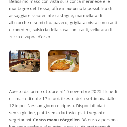
Bellissimo maso con vista sulla conca meranese e le
montagne del Tessa, offre in autunno la possibilità di
assaggiare krapfen alle castagne, marmellata di
albicocche o semi di papavero, grigliata mista con crauti
e canederli, salsiccia della casa con crauti, vellutata di
zucca e zuppa d’orzo.
Aperto dal primo ottobre al 15 novembre 2025 il lunedì
e il martedì dalle 17 in poi, il resto della settimana dalle
12 in poi. Nessun giorno di riposo. Disponibili piatti
senza glutine, piatti senza lattosio, piatti vegani e
vegetariani.
Costo menu törgellen
: 38 euro a persona
bevande escluse, due primi a scelta, diversi secondi