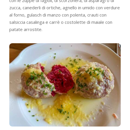
con le zuppe di fagioli, di scorzonera, di asparagi o di
zucca, canederli di ortiche, agnello in umido con verdure
al forno, gulasch di manzo con polenta, crauti con
salsiccia casalinga e carrè o costolette di maiale con
patate arrostite.