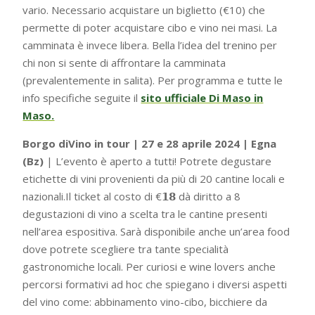
vario. Necessario acquistare un biglietto (€10) che
permette di poter acquistare cibo e vino nei masi. La
camminata è invece libera. Bella l’idea del trenino per
chi non si sente di affrontare la camminata
(prevalentemente in salita). Per programma e tutte le
info specifiche seguite il
sito ufficiale Di Maso in
Maso.
Borgo diVino in tour | 27 e 28 aprile 2024 | Egna
(Bz)
| L’evento è aperto a tutti! Potrete degustare
etichette di vini provenienti da più di 20 cantine locali e
nazionali.Il ticket al costo di €𝟭𝟴 dà diritto a 8
degustazioni di vino a scelta tra le cantine presenti
nell’area espositiva. Sarà disponibile anche un’area food
dove potrete scegliere tra tante specialità
gastronomiche locali. Per curiosi e wine lovers anche
percorsi formativi ad hoc che spiegano i diversi aspetti
del vino come: abbinamento vino-cibo, bicchiere da