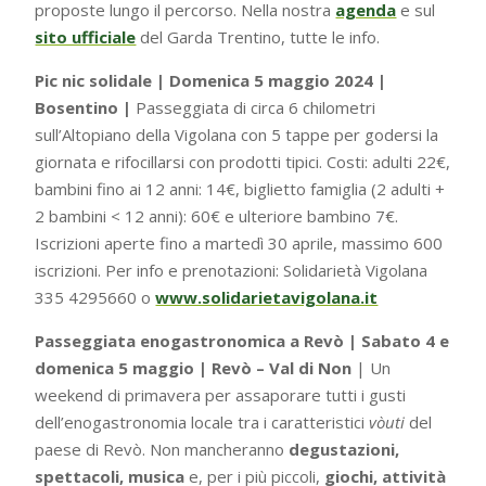
proposte lungo il percorso. Nella nostra
agenda
e sul
sito ufficiale
del Garda Trentino, tutte le info.
Pic nic solidale | Domenica 5 maggio 2024 |
Bosentino |
Passeggiata di circa 6 chilometri
sull’Altopiano della Vigolana con 5 tappe per godersi la
giornata e rifocillarsi con prodotti tipici. Costi: adulti 22€,
bambini fino ai 12 anni: 14€, biglietto famiglia (2 adulti +
2 bambini < 12 anni): 60€ e ulteriore bambino 7€.
Iscrizioni aperte fino a martedì 30 aprile, massimo 600
iscrizioni. Per info e prenotazioni: Solidarietà Vigolana
335 4295660 o
www.solidarietavigolana.it
Passeggiata enogastronomica a Revò | Sabato 4 e
domenica 5 maggio | Revò – Val di Non
| Un
weekend di primavera per assaporare tutti i gusti
dell’enogastronomia locale tra i caratteristici
vòuti
del
paese di Revò. Non mancheranno
degustazioni,
spettacoli, musica
e, per i più piccoli,
giochi, attività