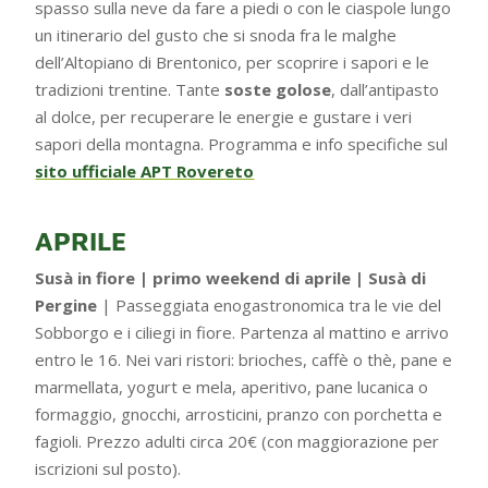
spasso sulla neve da fare a piedi o con le ciaspole lungo
un itinerario del gusto che si snoda fra le malghe
dell’Altopiano di Brentonico, per scoprire i sapori e le
tradizioni trentine. Tante
soste golose
, dall’antipasto
al dolce, per recuperare le energie e gustare i veri
sapori della montagna. Programma e info specifiche sul
sito ufficiale APT Rovereto
APRILE
Susà in fiore | primo weekend di aprile | Susà di
Pergine
| Passeggiata enogastronomica tra le vie del
Sobborgo e i ciliegi in fiore. Partenza al mattino e arrivo
entro le 16. Nei vari ristori: brioches, caffè o thè, pane e
marmellata, yogurt e mela, aperitivo, pane lucanica o
formaggio, gnocchi, arrosticini, pranzo con porchetta e
fagioli. Prezzo adulti circa 20€ (con maggiorazione per
iscrizioni sul posto).