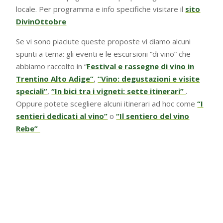
locale. Per programma e info specifiche visitare il
sito
DivinOttobre
Se vi sono piaciute queste proposte vi diamo alcuni
spunti a tema: gli eventi e le escursioni “di vino” che
abbiamo raccolto in “
Festival e rassegne di vino in
Trentino Alto Adige”
,
“Vino: degustazioni e visite
speciali”
,
“In bici tra i vigneti: sette itinerari”
.
Oppure potete scegliere alcuni itinerari ad hoc come
“I
sentieri dedicati al vino”
o
“Il sentiero del vino
Rebe”