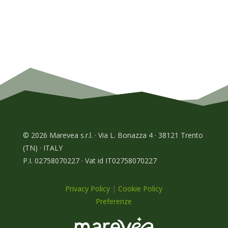
© 2026 Marevea s.r.l. · Via L. Bonazza 4 · 38121 Trento
(TN) · ITALY
P.I. 02758070227 · Vat id IT02758070227
Privacy Policy
|
Cookie Policy
Preferenze