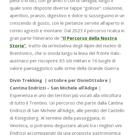
piedi o in bici, con gli amici o con la famiglia, lungo il
quale sono disposte diverse tappe “golose”: colazione,
aperitivo, pranzo, digestivo e dolce si susseguono in un
crescendo di gusto, con le pietanze servite all’aperto in
cornici agresti e montane. Dal 2023 il percorso ricalca in
gran parte l’itinerario de
“Il Percorso della Nostra
Storia”
, tratto da un’iniziativa degli Alpini del nucleo di
Brentonico, che si snoda lungo la linea del fronte italo-
austriaco per riscoprire 85 siti militari e 16 luoghi di
valore paesaggistico sulle orme della Grande Guerra.
Divin Trekking | ottobre per DivinOttobre |
Cantina Endrizzi – San Michele all’Adige
|
Esperienza in uno dei territori più vocati alla viticoltura
di tutto il Trentino. Un percorso che parte dalla Cantina
Endrizzi di San Michele all’Adige, alle pendici del Castello
di Königsberg. Al termine della passeggiata, in
Vinoteca, si potranno degustare alcuni tra i migliori vini
Endrizzi accompagnati da una proposta gastronomica