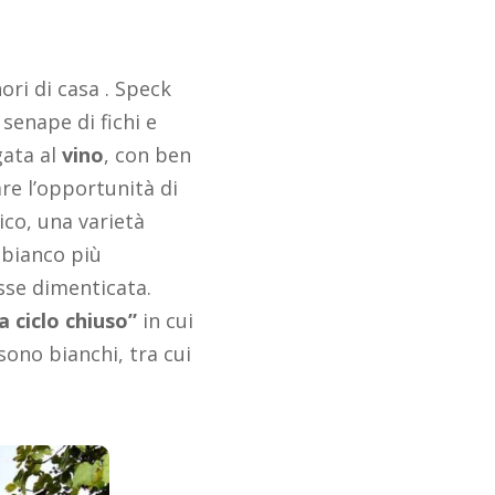
nori di casa . Speck
 senape di fichi e
gata al
vino
, con ben
are l’opportunità di
ico, una varietà
 bianco più
sse dimenticata.
a ciclo chiuso”
in cui
sono bianchi, tra cui