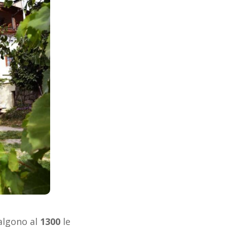
algono al
1300
le