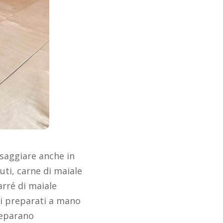
saggiare anche in
uti, carne di maiale
arré di maiale
li preparati a mano
reparano