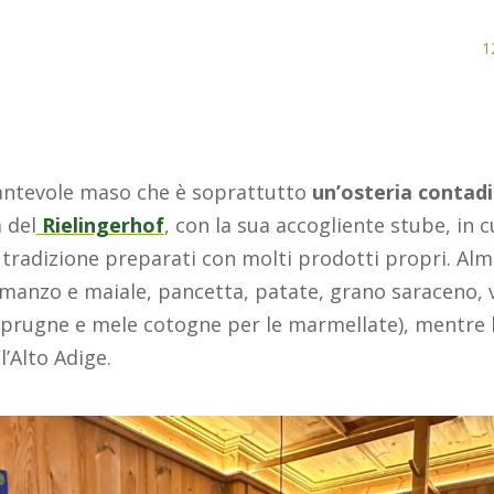
1
cantevole maso che è soprattutto
un’osteria contad
a del
Rielingerhof
, con la sua accogliente stube, in 
a tradizione preparati con molti prodotti propri. Alm
i manzo e maiale, pancetta, patate, grano saraceno,
 prugne e mele cotogne per le marmellate), mentre 
’Alto Adige.