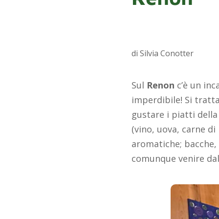
di Silvia Conotter
Sul
Renon
c’è un in
imperdibile! Si tratt
gustare i piatti dell
(vino, uova, carne d
aromatiche; bacche,
comunque venire dall