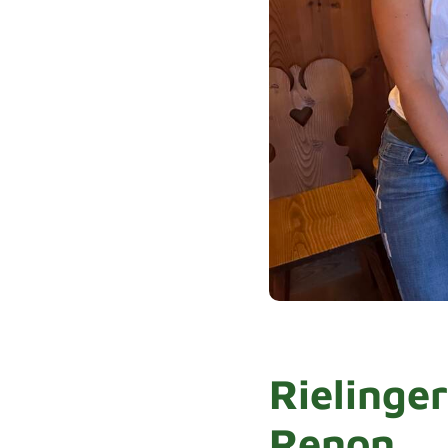
Rielinge
Renon