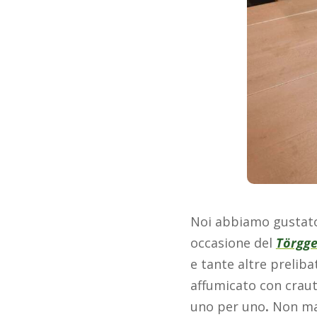
Noi abbiamo gustato 
occasione del
Törgge
e tante altre preliba
affumicato con craut
uno per uno
.
Non man