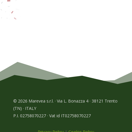
© 2026 Marevea s.r.l. · Via L. Bonazza 4 · 38121 Trento
(TN) · ITALY
P.I. 02758070227 · Vat id IT02758070227
Privacy Policy
|
Cookie Policy