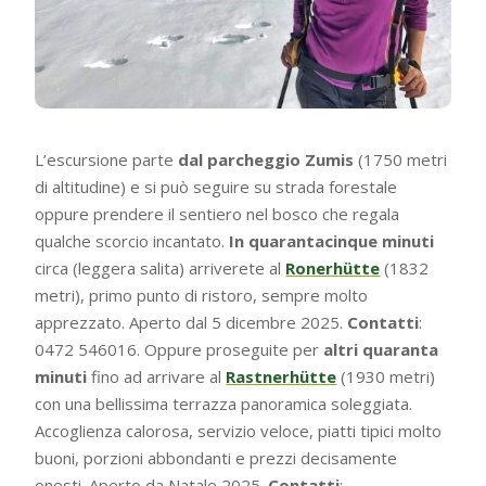
L’escursione parte
dal parcheggio Zumis
(1750 metri
di altitudine) e si può seguire su strada forestale
oppure prendere il sentiero nel bosco che regala
qualche scorcio incantato.
In quarantacinque minuti
circa (leggera salita) arriverete al
Ronerhütte
(1832
metri), primo punto di ristoro, sempre molto
apprezzato. Aperto dal 5 dicembre 2025.
Contatti
:
0472 546016. Oppure proseguite per
altri quaranta
minuti
fino ad arrivare al
Rastnerhütte
(1930 metri)
con una bellissima terrazza panoramica soleggiata.
Accoglienza calorosa, servizio veloce, piatti tipici molto
buoni, porzioni abbondanti e prezzi decisamente
onesti. Aperto da Natale 2025.
Contatti
: