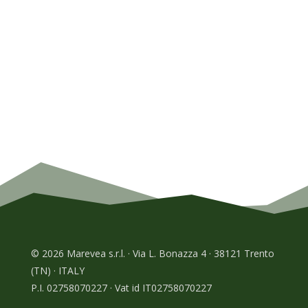
© 2026 Marevea s.r.l. · Via L. Bonazza 4 · 38121 Trento
(TN) · ITALY
P.I. 02758070227 · Vat id IT02758070227