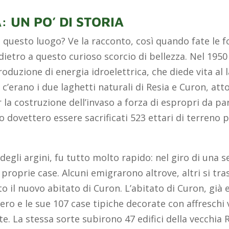
: UN PO’ DI STORIA
i questo luogo? Ve la racconto, così quando fate le f
dietro a questo curioso scorcio di bellezza. Nel 195
oduzione di energia idroelettrica, che diede vita al la
ì c’erano i due laghetti naturali di Resia e Curon, att
la costruzione dell’invaso a forza di espropri da par
 dovettero essere sacrificati 523 ettari di terreno 
egli argini, fu tutto molto rapido: nel giro di una s
 proprie case. Alcuni emigrarono altrove, altri si tra
 il nuovo abitato di Curon. L’abitato di Curon, già 
itero e le sue 107 case tipiche decorate con affresch
La stessa sorte subirono 47 edifici della vecchia Re