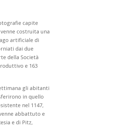
otografie capite
0 venne costruita una
go artificiale di
orniati dai due
te della Società
produttivo e 163
ettimana gli abitanti
sferirono in quello
esistente nel 1147,
i venne abbattuto e
sia e di Pitz,