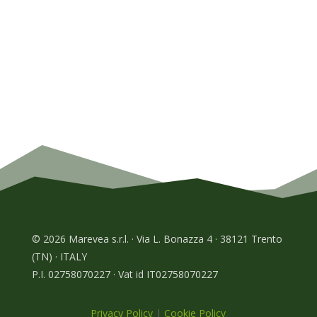
© 2026 Marevea s.r.l. · Via L. Bonazza 4 · 38121 Trento
(TN) · ITALY
P.I. 02758070227 · Vat id IT02758070227
Privacy Policy
|
Cookie Policy