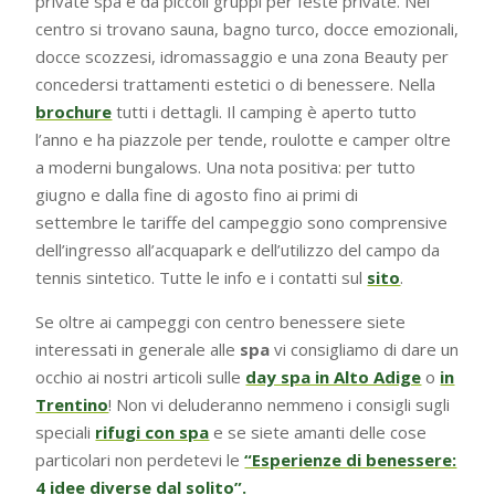
private spa e da piccoli gruppi per feste private. Nel
centro si trovano sauna, bagno turco, docce emozionali,
docce scozzesi, idromassaggio e una zona Beauty per
concedersi trattamenti estetici o di benessere. Nella
brochure
tutti i dettagli. Il camping è aperto tutto
l’anno e ha piazzole per tende, roulotte e camper oltre
a moderni bungalows. Una nota positiva: per tutto
giugno e dalla fine di agosto fino ai primi di
settembre le tariffe del campeggio sono comprensive
dell’ingresso all’acquapark e dell’utilizzo del campo da
tennis sintetico. Tutte le info e i contatti sul
sito
.
Se oltre ai campeggi con centro benessere siete
interessati in generale alle
spa
vi consigliamo di dare un
occhio ai nostri articoli sulle
day spa in Alto Adige
o
in
Trentino
! Non vi deluderanno nemmeno i consigli sugli
speciali
rifugi con spa
e se siete amanti delle cose
particolari non perdetevi le
“Esperienze di benessere:
4 idee diverse dal solito”.