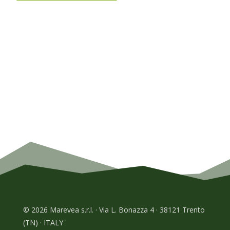
© 2026 Marevea s.r.l. · Via L. Bonazza 4 · 38121 Trento
(TN) · ITALY