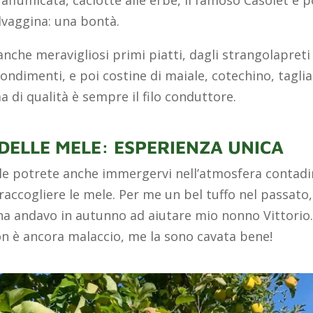
a affumicata, caciotte alle erbe, il famoso Casolet e 
lvaggina: una bontà.
che meravigliosi primi piatti, dagli strangolapreti 
ondimenti, e poi costine di maiale, cotechino, taglia
 di qualità è sempre il filo conduttore.
DELLE MELE: ESPERIENZA UNICA
le potrete anche immergervi nell’atmosfera contad
raccogliere le mele. Per me un bel tuffo nel passato
 andavo in autunno ad aiutare mio nonno Vittorio. 
on è ancora malaccio, me la sono cavata bene!