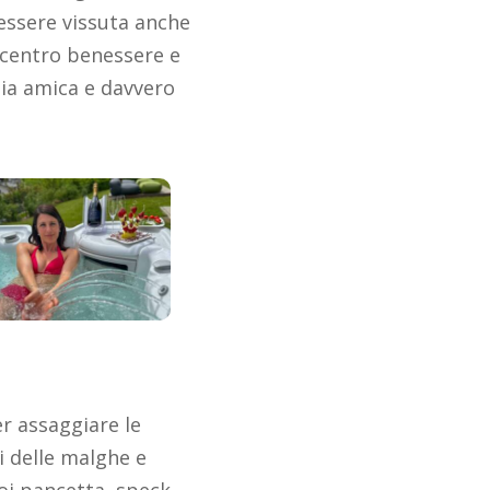
essere vissuta anche
 centro benessere e
mia amica e davvero
er assaggiare le
gi delle malghe e