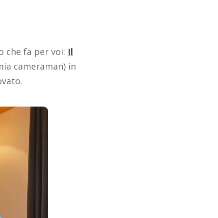
o che fa per voi:
Il
a mia cameraman) in
ovato.