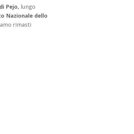
di Pejo,
lungo
co Nazionale dello
iamo rimasti