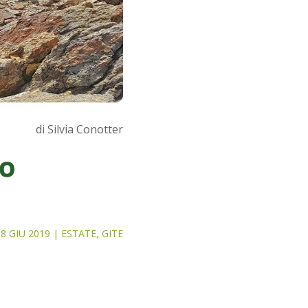
di Silvia Conotter
io
18 GIU 2019
|
ESTATE
,
GITE