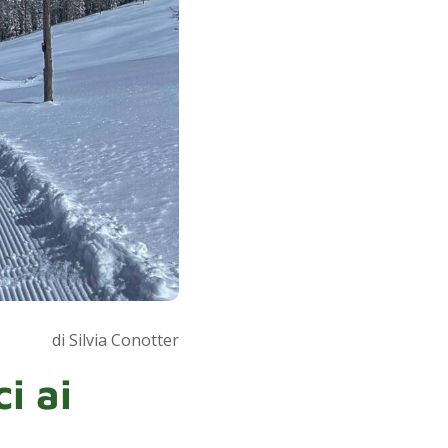
di Silvia Conotter
ci ai