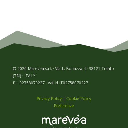
© 2026 Marevea s.r.l. · Via L. Bonazza 4 · 38121 Trento
(TN) · ITALY
P.I. 02758070227 · Vat id IT02758070227
Privacy Policy
|
Cookie Policy
Preferenze