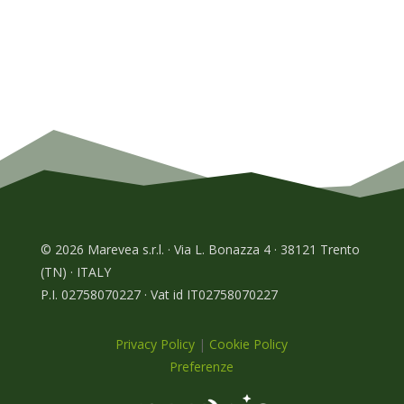
© 2026 Marevea s.r.l. · Via L. Bonazza 4 · 38121 Trento
(TN) · ITALY
P.I. 02758070227 · Vat id IT02758070227
Privacy Policy
|
Cookie Policy
Preferenze