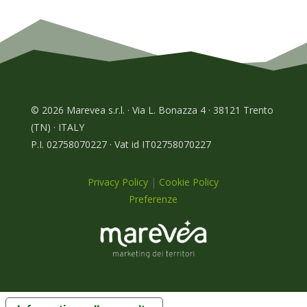
© 2026 Marevea s.r.l. · Via L. Bonazza 4 · 38121 Trento
(TN) · ITALY
P.I. 02758070227 · Vat id IT02758070227
Privacy Policy
|
Cookie Policy
Preferenze