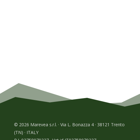
© 2026 Marevea s.r.l. · Via L. Bonazza 4 · 38121 Trento
(TN) · ITALY