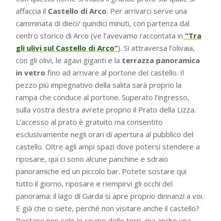
affaccia il
Castello di Arco
. Per arrivarci serve una
camminata di dieci/ quindici minuti, con partenza dal
centro storico di Arco (ve l’avevamo raccontata in
“Tra
gli ulivi sul Castello di Arco”
). Si attraversa l’olivaia,
con gli olivi, le agavi giganti e la
terrazza panoramica
in vetro
fino ad arrivare al portone del castello. Il
pezzo più impegnativo della salita sarà proprio la
rampa che conduce al portone. Superato l’ingresso,
sulla vostra destra avrete proprio il Prato della Lizza.
L’accesso al prato è gratuito ma consentito
esclusivamente negli orari di apertura al pubblico del
castello. Oltre agli ampi spazi dove potersi stendere a
riposare, qui ci sono alcune panchine e sdraio
panoramiche ed un piccolo bar. Potete sostare qui
tutto il giorno, riposare e riempirvi gli occhi del
panorama: il lago di Garda si apre proprio dinnanzi a voi.
E già che ci siete, perché non visitare anche il castello?
Restano non solo le rovine delle torri, ma anche una