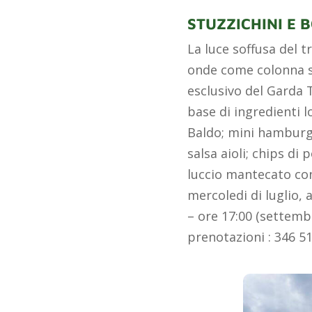
STUZZICHINI E 
La luce soffusa del t
onde come colonna son
esclusivo del Garda 
base di ingredienti l
Baldo; mini hamburger
salsa aioli; chips di
luccio mantecato con 
mercoledi di luglio,
– ore 17:00 (settembr
prenotazioni : 346 5