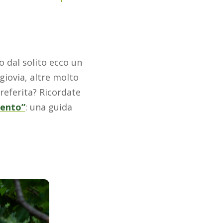
o dal solito ecco un
iovia, altre molto
preferita? Ricordate
rento”
: una guida