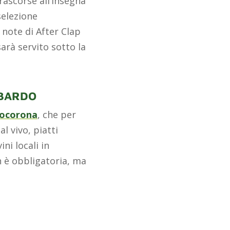
rascorse all’insegna
selezione
 note di After Clap
arà servito sotto la
MBARDO
zocorona
, che per
l vivo, piatti
ini locali in
n è obbligatoria, ma