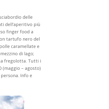
sciabordio delle
i dell’aperitivo più
so finger food a
con tartufo nero del
ipolle caramellate e
amezzino di lago;
a fregolotta. Tutti i
00 (maggio – agosto)
 persona. Info e