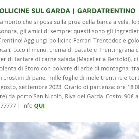
BOLLICINE SUL GARDA | GARDATRENTINO
ramonto che si posa sulla prua della barca a vela, lo 
ora, gli amici di sempre: questi sono gli ingredient
Trentino! Aggiungi bollicine Ferrari Trentodoc e golo
ocali. Ecco il menu: crema di patate e Trentingrana 
 di tartare di carne salada (Macelleria Bertoldi), c
 polenta di Storo con polvere di erbe di montagna; tr
crostini di pane; mille foglie di mele trentine e tort
 agosto, settembre 2023. Orario di partenza: ore 18:
e) da porto San Nicolò, Riva del Garda. Costo: 90€ a
177777 | Info
QUI