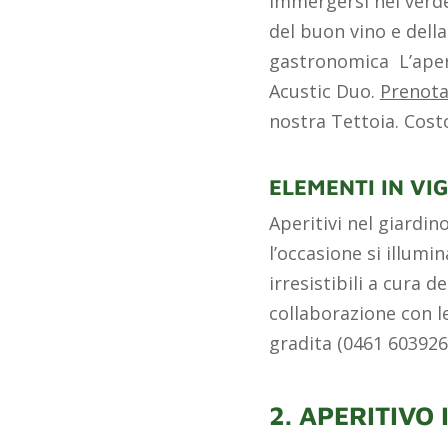
Immergersi nel verde 
del buon vino e dell
gastronomica L’aperi
Acustic Duo.
Prenota
nostra Tettoia. Cost
ELEMENTI IN V
Aperitivi nel giardin
l’occasione si illumi
irresistibili a cura d
collaborazione con l
gradita (0461 603926
2. APERITIVO