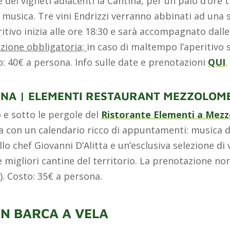
dei vigneti adiacenti la Cantina, per un paio d’ore t
a musica. Tre vini Endrizzi verranno abbinati ad una 
tivo inizia alle ore 18:30 e sarà accompagnato dalle
zione obbligatoria;
in caso di maltempo l’aperitivo s
o: 40€ a persona. Info sulle date e prenotazioni
QUI
.
IGNA | ELEMENTI RESTAURANT MEZZOLO
o e sotto le pergole del
Ristorante Elementi a Mez
na con un calendario ricco di appuntamenti: musica da
ello chef Giovanni D’Alitta e un’esclusiva selezione di v
e migliori cantine del territorio. La prenotazione no
). Costo: 35€ a persona.
 IN BARCA A VELA