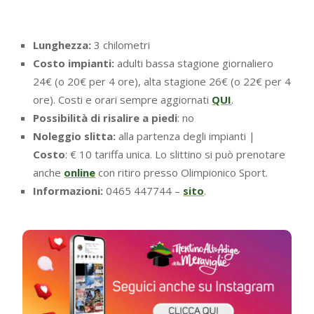
Lunghezza:
3 chilometri
Costo impianti:
adulti bassa stagione giornaliero
24€ (o 20€ per 4 ore), alta stagione 26€ (o 22€ per 4
ore). Costi e orari sempre aggiornati
QUI
.
Possibilità di risalire a piedi
: no
Noleggio slitta:
alla partenza degli impianti |
Costo
: € 10 tariffa unica. Lo slittino si può prenotare
anche
online
con ritiro presso Olimpionico Sport.
Informazioni:
0465 447744 –
sito
.