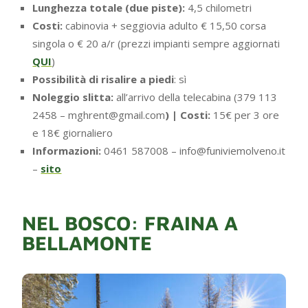
Lunghezza totale (due piste):
4,5 chilometri
Costi:
cabinovia + seggiovia adulto € 15,50 corsa
singola o € 20 a/r (prezzi impianti sempre aggiornati
QUI
)
Possibilità di risalire a piedi
: sì
Noleggio slitta:
all’arrivo della telecabina (379 113
2458 – mghrent@gmail.com
) | Costi:
15€ per 3 ore
e 18€ giornaliero
Informazioni:
0461 587008 – info@funiviemolveno.it
–
sito
NEL BOSCO: FRAINA A
BELLAMONTE