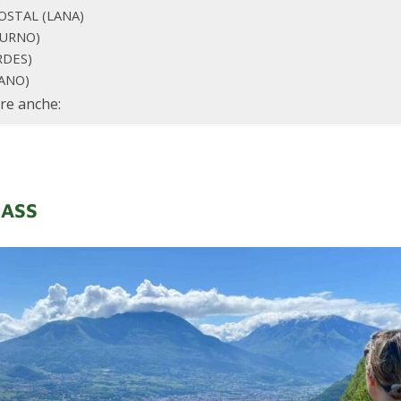
POSTAL (LANA)
TURNO)
RDES)
ANO)
re anche:
SASS