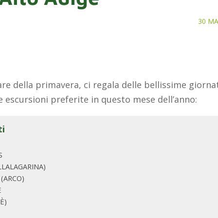
30 MA
iare della primavera, ci regala delle bellissime gior
e escursioni preferite in questo mese dell’anno:
ti
S
LLALAGARINA)
(ARCO)
È
È)