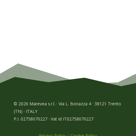
© 2026 Marevea s.r.l. · Via L. Bonazza 4 · 38121 Trento
(TN) · ITALY
P.I. 02758070227 · Vat id IT02758070227
Privacy Policy
|
Cookie Policy