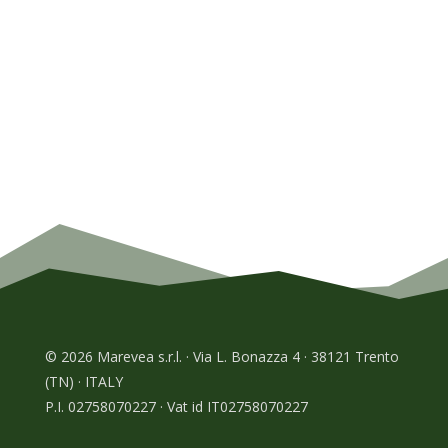
© 2026 Marevea s.r.l. · Via L. Bonazza 4 · 38121 Trento
(TN) · ITALY
P.I. 02758070227 · Vat id IT02758070227