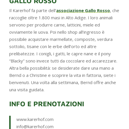
GALLO ROSSO
Il Karerhof fa parte dell’
associazione Gallo Rosso
, che
raccoglie oltre 1.800 masi in Alto Adige. I loro animali
servono per produrre carne, latticini, miele ed
ovviamente le uova. Poi nello shop all’ingresso è
possibile acquistare marmellate, composte, verdura
sottolio, tisane con le erbe dell’orto ed altre
prelibatezze. I conigli, i gatti, le capre nane e il pony
“Blacky” sono invece tutti da coccolare ed accarezzare.
Altra bella possibilità: se desiderate dare una mano a
Bernd o a Christine e scoprire la vita in fattoria, siete i
benvenuti. Una volta alla settimana, Bernd offre anche
una visita guidata.
INFO E PRENOTAZIONI
www.karerhof.com
info@karerhof.com