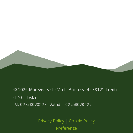
© 2026 Marevea s.r.l. · Via L. Bonazza 4 · 38121 Trento
(TN) · ITALY
P.I. 02758070227 · Vat id IT02758070227
Privacy Policy
|
Cookie Policy
Preferenze