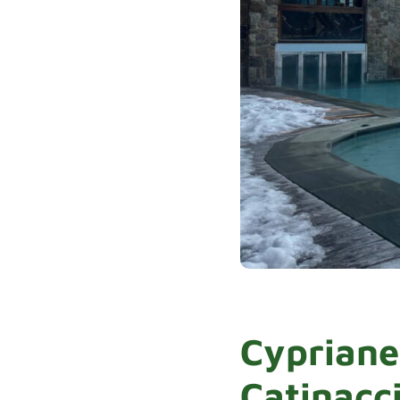
Cyprianer
Catinacc