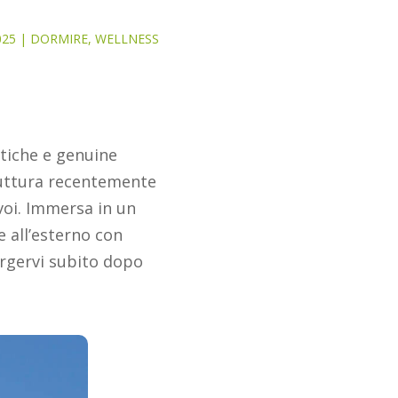
025
|
DORMIRE
,
WELLNESS
ntiche e genuine
uttura recentemente
 voi. Immersa in un
e all’esterno con
rgervi subito dopo