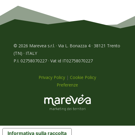
© 2026 Marevea s.r.l. · Via L. Bonazza 4 · 38121 Trento
(TN) · ITALY
P.I. 02758070227 · Vat id IT02758070227
Privacy Policy
|
Cookie Policy
Preferenze
Informativa sulla raccolta