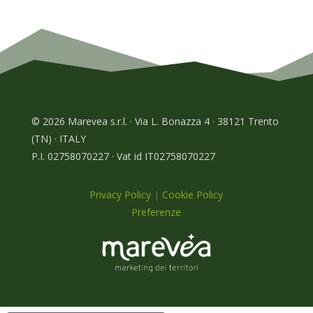
© 2026 Marevea s.r.l. · Via L. Bonazza 4 · 38121 Trento
(TN) · ITALY
P.I. 02758070227 · Vat id IT02758070227
Privacy Policy
|
Cookie Policy
Preferenze