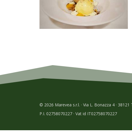
© 2026 Marevea s.r.l. · Via L. Bonazza 4 · 38121
P.I. 02758070227 · Vat id IT02758070227