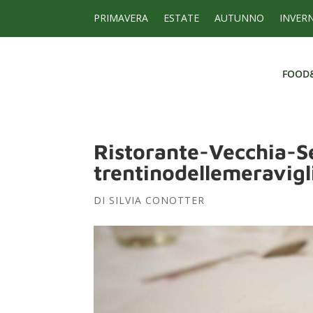
PRIMAVERA
ESTATE
AUTUNNO
INVER
FOOD
FOOD
Ristorante-Vecchia-S
trentinodellemeravigl
DI
SILVIA CONOTTER