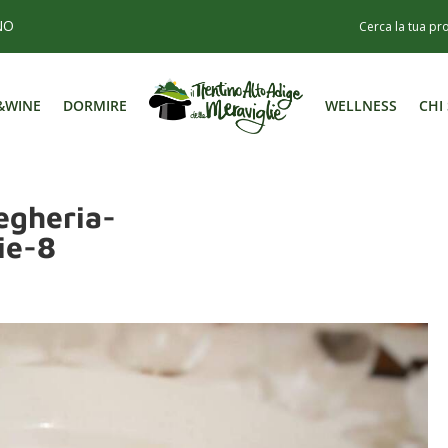
NO
&WINE
DORMIRE
WELLNESS
CHI
&WINE
DORMIRE
WELLNESS
CHI
egheria-
ie-8