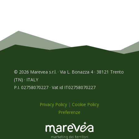
© 2026 Marevea s.r.l. · Via L. Bonazza 4 · 38121 Trento
(TN) · ITALY
P.I. 02758070227 · Vat id IT02758070227
Privacy Policy
|
Cookie Policy
Preferenze