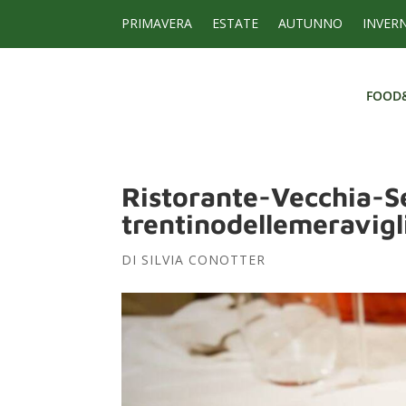
PRIMAVERA
ESTATE
AUTUNNO
INVER
FOOD
FOOD
Ristorante-Vecchia-S
trentinodellemeravigl
DI
SILVIA CONOTTER