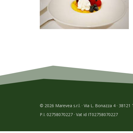
© 2026 Marevea s.r.l. · Via L. Bonazza 4 · 38121
P.I. 02758070227 · Vat id IT02758070227