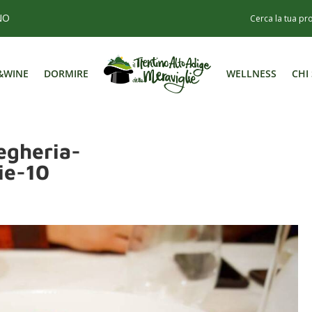
NO
&WINE
DORMIRE
WELLNESS
CHI
&WINE
DORMIRE
WELLNESS
CHI
egheria-
ie-10