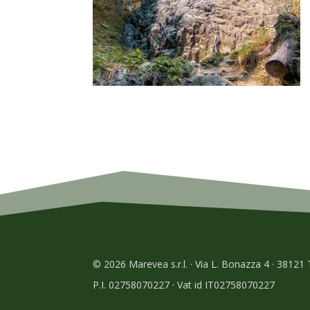
© 2026 Marevea s.r.l. · Via L. Bonazza 4 · 38121
P.I. 02758070227 · Vat id IT02758070227