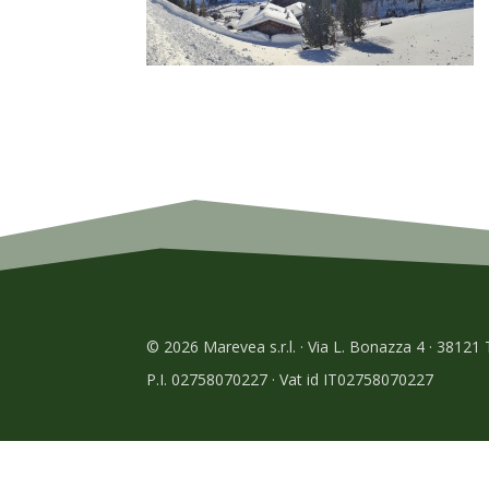
© 2026 Marevea s.r.l. · Via L. Bonazza 4 · 38121
P.I. 02758070227 · Vat id IT02758070227