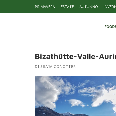
PRIMAVERA
ESTATE
AUTUNNO
INVER
FOOD
FOOD
Bizathütte-Valle-Aur
DI
SILVIA CONOTTER