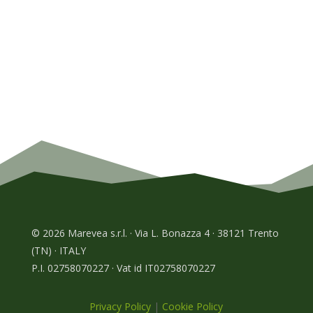
© 2026 Marevea s.r.l. · Via L. Bonazza 4 · 38121 Trento
(TN) · ITALY
P.I. 02758070227 · Vat id IT02758070227
Privacy Policy
|
Cookie Policy