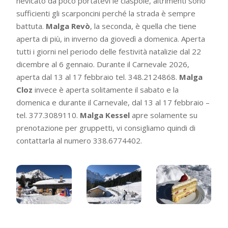
nevicato da poco portatevi le ciaspole, altrimenti sono
sufficienti gli scarponcini perché la strada è sempre
battuta.
Malga Revò
, la seconda, è quella che tiene
aperta di più, in inverno da giovedì a domenica. Aperta
tutti i giorni nel periodo delle festività natalizie dal 22
dicembre al 6 gennaio. Durante il Carnevale 2026,
aperta dal 13 al 17 febbraio tel. 348.2124868.
Malga
Cloz
invece è aperta solitamente il sabato e la
domenica e durante il Carnevale, dal 13 al 17 febbraio –
tel.
377.3089110.
Malga Kessel
apre solamente su
prenotazione per gruppetti, vi consigliamo quindi di
contattarla al numero 338.6774402.