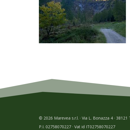
© 2026 Marevea s.r.l. · Via L. Bonazza 4 · 38121
P.I. 02758070227 · Vat id IT02758070227