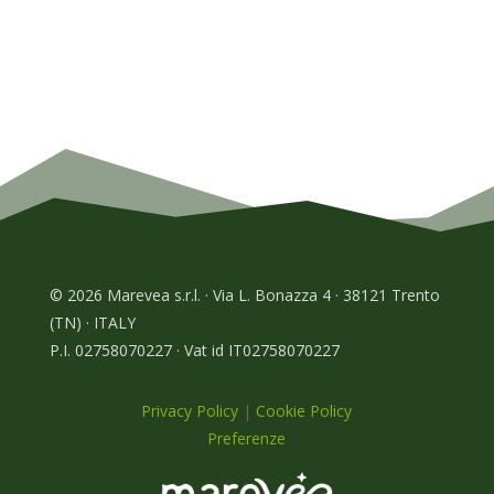
© 2026 Marevea s.r.l. · Via L. Bonazza 4 · 38121 Trento
(TN) · ITALY
P.I. 02758070227 · Vat id IT02758070227
Privacy Policy
|
Cookie Policy
Preferenze