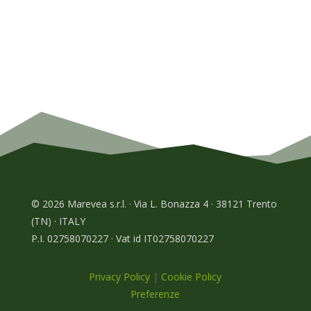
© 2026 Marevea s.r.l. · Via L. Bonazza 4 · 38121 Trento
(TN) · ITALY
P.I. 02758070227 · Vat id IT02758070227
Privacy Policy
|
Cookie Policy
Preferenze