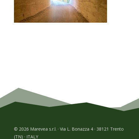
© 2026 Marevea s.r.l. · Via L. Bonazza 4 · 38121 Trento
(TN) · ITALY