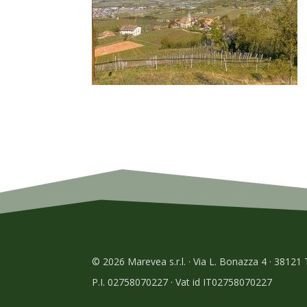
© 2026 Marevea s.r.l. · Via L. Bonazza 4 · 38121
P.I. 02758070227 · Vat id IT02758070227