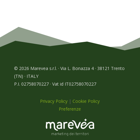
© 2026 Marevea s.r.l. · Via L. Bonazza 4 · 38121 Trento
(TN) · ITALY
P.I. 02758070227 · Vat id IT02758070227
Privacy Policy
|
Cookie Policy
Preferenze