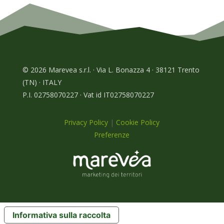
© 2026 Marevea s.r.l. · Via L. Bonazza 4 · 38121 Trento
(TN) · ITALY
P.I. 02758070227 · Vat id IT02758070227
Privacy Policy
|
Cookie Policy
Preferenze
Informativa sulla raccolta