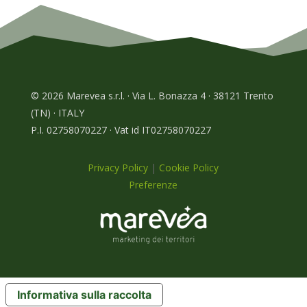
© 2026 Marevea s.r.l. · Via L. Bonazza 4 · 38121 Trento
(TN) · ITALY
P.I. 02758070227 · Vat id IT02758070227
Privacy Policy
|
Cookie Policy
Preferenze
Informativa sulla raccolta