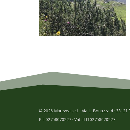
© 2026 Marevea s.r.l. · Via L. Bonazza 4 · 38121
P.I. 02758070227 · Vat id IT02758070227