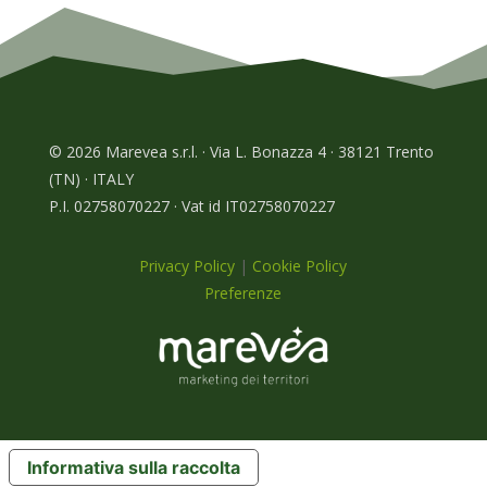
© 2026 Marevea s.r.l. · Via L. Bonazza 4 · 38121 Trento
(TN) · ITALY
P.I. 02758070227 · Vat id IT02758070227
Privacy Policy
|
Cookie Policy
Preferenze
Informativa sulla raccolta