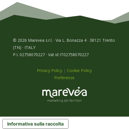
© 2026 Marevea s.r.l. · Via L. Bonazza 4 · 38121 Trento
(TN) · ITALY
P.I. 02758070227 · Vat id IT02758070227
Privacy Policy
|
Cookie Policy
Preferenze
Informativa sulla raccolta