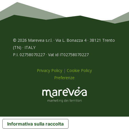
© 2026 Marevea s.r.l. · Via L. Bonazza 4 · 38121 Trento
(TN) · ITALY
P.I. 02758070227 · Vat id IT02758070227
Privacy Policy
|
Cookie Policy
Preferenze
Informativa sulla raccolta