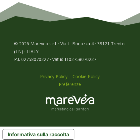
© 2026 Marevea s.r.l. · Via L. Bonazza 4 · 38121 Trento
(TN) · ITALY
P.I. 02758070227 · Vat id IT02758070227
Privacy Policy
|
Cookie Policy
Preferenze
Informativa sulla raccolta