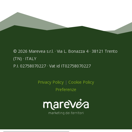
© 2026 Marevea s.r.l. · Via L. Bonazza 4 · 38121 Trento
(TN) · ITALY
P.I. 02758070227 · Vat id IT02758070227
Privacy Policy
|
Cookie Policy
Preferenze