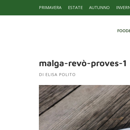
PRIMAVERA
ESTATE
AUTUNNO
INVER
FOOD
FOOD
malga-revò-proves-1
DI
ELISA POLITO